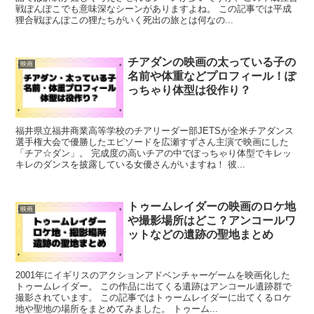
戦ぽんぽこでも意味深なシーンがありますよね。 この記事では平成
狸合戦ぽんぽこの狸たちがいく死出の旅とは何なの...
チアダンの映画の太っている子の
映画
名前や体重などプロフィール！ぽ
っちゃり体型は役作り？
福井県立福井商業高等学校のチアリーダー部JETSが全米チアダンス
選手権大会で優勝したエピソードを広瀬すずさん主演で映画にした
「チア☆ダン」。 完成度の高いチアの中でぽっちゃり体型でキレッ
キレのダンスを披露している女優さんがいますね！ 彼...
トゥームレイダーの映画のロケ地
映画
や撮影場所はどこ？アンコールワ
ットなどの遺跡の聖地まとめ
2001年にイギリスのアクションアドベンチャーゲームを映画化した
トゥームレイダー。 この作品に出てくる遺跡はアンコール遺跡群で
撮影されています。 この記事ではトゥームレイダーに出てくるロケ
地や聖地の場所をまとめてみました。 トゥーム...