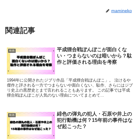
mamineko
関連記事
平成狸合戦ぽんぽこが面白くな
映画
い・つまらないのは暗いから？駄
作と評価される理由を考察
1994年に公開されたジブリ作品「平成狸合戦ぽんぽこ」。 泣けるや
傑作と評される一方でつまらないや面白くない、駄作、さらにはジブ
リ史上の黒歴史とまで言われることもあります。 この記事では平成
狸合戦ぽんぽこが人気のない理由についてまとめて...
緋色の弾丸の犯人・石原や井上の
映画
犯行動機は何？15年前の事件はな
ぜ起こった？