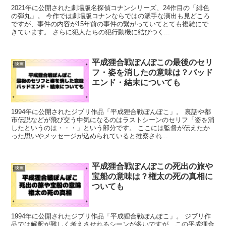
2021年に公開された劇場版名探偵コナンシリーズ、24作目の「緋色
の弾丸」。 今作では劇場版コナンならではの派手な演出も見どころ
ですが、事件の内容が15年前の事件の繋がっていてとても複雑にで
きています。 さらに犯人たちの犯行動機に結びつく...
平成狸合戦ぽんぽこの最後のセリ
映画
フ・姿を消したの意味は？バッド
エンド・結末についても
1994年に公開されたジブリ作品「平成狸合戦ぽんぽこ」。 裏話や都
市伝説などが飛び交う中気になるのはラストシーンのセリフ「姿を消
したというのは・・・」という部分です。 ここには監督が伝えたか
った思いやメッセージが込められていると推察され...
平成狸合戦ぽんぽこの死出の旅や
映画
宝船の意味は？権太の死の真相に
ついても
1994年に公開されたジブリ作品「平成狸合戦ぽんぽこ」。 ジブリ作
品では解釈が難しく考えさせれるシーンが多いですが、この平成狸合