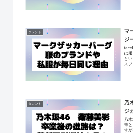
マ
タレント
ジ
fa
は服
とい
スブ
乃
タレント
ジ
乃木
輩と
すが