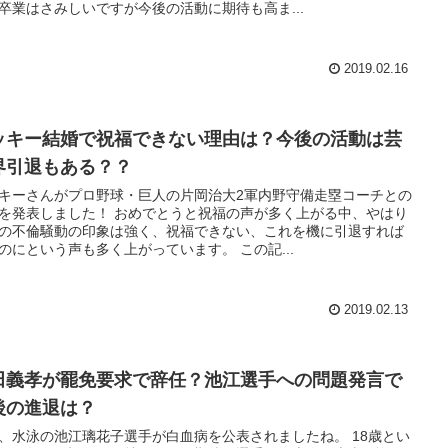
卒業はさみしいですが今後の活動に期待も高ま...
2019.02.16
ッキー結婚で祝福できない理由は？今後の活動は芸
界引退もある？？
キーさんがプロ野球・巨人の片岡治大2軍内野守備走塁コーチとの
を発表しました！ おめでとうと祝福の声が多く上がる中、やはり
の不倫騒動の印象は強く、祝福できない、これを機に引退すれば
のにという声も多く上がっています。 この記...
2019.02.13
田義孝が罷免要求で辞任？池江選手への問題発言で
後の進退は？
、水泳の池江璃花子選手が白血病を公表されましたね。 18歳とい