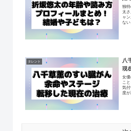
独特
太さ
ャン
ない
八
タレント
現
女優
こと
気付
度が