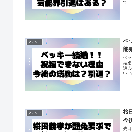
で、
ベ
タレント
能
ベッ
結婚
過去
いい
桜
タレント
今
先日