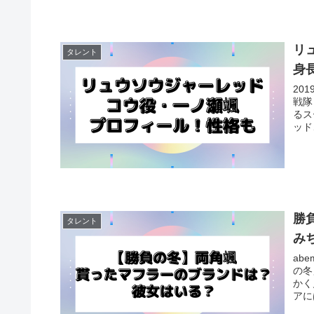
リ
タレント
身
20
戦隊
るス
ッド
勝
タレント
み
ab
の冬
かく
アに