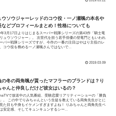
2019.03.22
ュウソウジャーレッドのコウ役・一ノ瀬颯の本名や
長などプロフィールまとめ！性格についても
19年3月17日よりはじまるスーパー戦隊シリーズの第43作「騎士竜
リュウソウジャー」。 次世代を担う若手俳優の登竜門ともいわれ
ーパー戦隊シリーズですが、今作の一番の注目はやはり主役のレ
、コウ役を務める一ノ瀬颯さんではないで...
2019.03.09
負の冬の両角颯が貰ったマフラーのブランドは？り
ちゃんと仲良しだけど彼女はいるの？
emaTVで放送中の人気番組、受験恋愛リアリティーショーの「勝負
」。 この中でりみちゃんという生徒を教えている両角先生がとに
見た目も中身もイケメンすぎますよね！ りみちゃんと両角先生ペ
は安定感、そしてキュンキュンするシー...