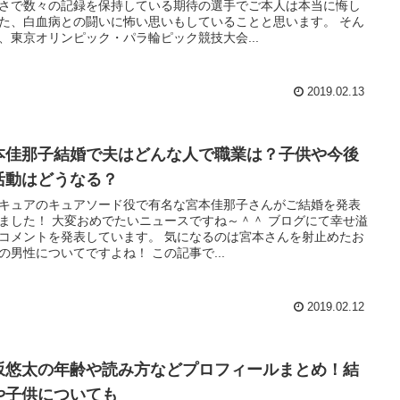
さで数々の記録を保持している期待の選手でご本人は本当に悔し
た、白血病との闘いに怖い思いもしていることと思います。 そん
、東京オリンピック・パラ輪ピック競技大会...
2019.02.13
本佳那子結婚で夫はどんな人で職業は？子供や今後
活動はどうなる？
キュアのキュアソード役で有名な宮本佳那子さんがご結婚を発表
ました！ 大変おめでたいニュースですね～＾＾ ブログにて幸せ溢
コメントを発表しています。 気になるのは宮本さんを射止めたお
の男性についてですよね！ この記事で...
2019.02.12
坂悠太の年齢や読み方などプロフィールまとめ！結
や子供についても