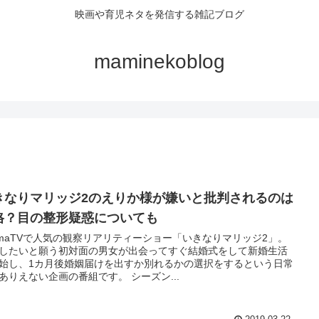
映画や育児ネタを発信する雑記ブログ
maminekoblog
きなりマリッジ2のえりか様が嫌いと批判されるのは
格？目の整形疑惑についても
emaTVで人気の観察リアリティーショー「いきなりマリッジ2」。
したいと願う初対面の男女が出会ってすぐ結婚式をして新婚生活
始し、1カ月後婚姻届けを出すか別れるかの選択をするという日常
ありえない企画の番組です。 シーズン...