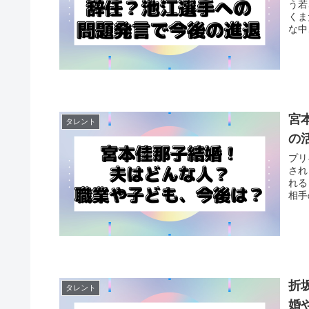
う若
くま
な中
宮
タレント
の
プリ
され
れる
相手
折
タレント
婚