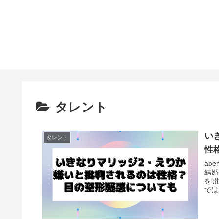
タレント
い
タレント
性
ab
結婚
を開
では