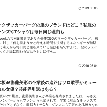
2019.03.06
ークザッカーバーグの服のブランドはどこ？私服の
ーンズやTシャツは毎日同じ理由も
cebookの共同創業者であり会長兼CEOのマークザッカーバーグ。 彼
に対して何を着ようかと考える時間や決断するエネルギーが無駄
う考えから毎日同じ服を来ている話は有名ですよね。 彼のフェイ
ック創設に関わる実話をもとに作ら...
2019.03.04
木坂46衛藤美彩の卒業後の進路はソロ歌手かミュー
カル女優？芸能界引退はある？
坂46の1期生、衛藤美彩さんが卒業を発表されましたね。 みさ先
メンバーからもファンからも愛されて、非常に端正なルックスで
それだけでなく、歌唱力やMC力、ダンスにも定評のある彼女なの