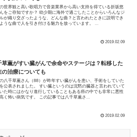
の世界観と高い歌唱力で音楽業界から高い支持を得ている折坂悠
んをご存知ですか？ 幼少期に海外で過ごしたことからいろんなジ
ルが織り交ざったような、どんな曲？と言われたときに説明でき
ような曲で人を引き付ける魅力を放っています。 ...
2019.02.09
千草薫がすい臓がんで余命やステージは？転移した
在の治療についても
の八千草薫さん（88）が昨年すい臓がんを患い、手術をしていた
を公表されました。 すい臓というのは沈黙の臓器と言われていて
いた時にはかなり進行していることもある癌の中でも非常に悪性
高く怖い病気です。 この記事では八千草薫さ...
2019.02.09