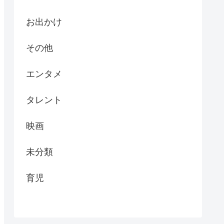
お出かけ
その他
エンタメ
タレント
映画
未分類
育児