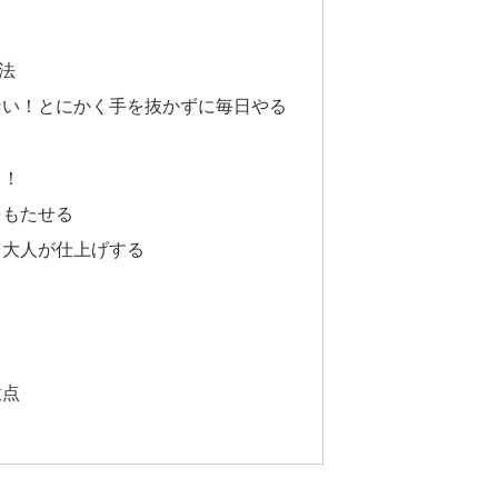
法
ない！とにかく手を抜かずに毎日やる
る！
をもたせる
ら大人が仕上げする
意点