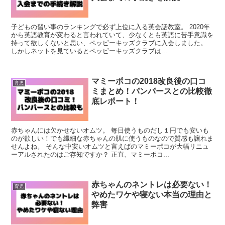
子どもの習い事のランキングで必ず上位に入る英会話教室。 2020年
から英語教育が変わると言われていて、少なくとも英語に苦手意識を
持って欲しくないと思い、ペッピーキッズクラブに入会しました。
しかしネットを見ているとペッピーキッズクラブは...
マミーポコの2018改良後の口コ
育児
ミまとめ！パンパースとの比較徹
底レポート！
赤ちゃんには欠かせないオムツ。 毎日使うものだし１円でも安いも
のが欲しい！でも繊細な赤ちゃんの肌に使うものなので質感も譲れま
せんよね。 そんな中安いオムツと言えばのマミーポコが大幅リニュ
ーアルされたのはご存知ですか？ 正直、マミーポコ...
赤ちゃんのネントレは必要ない！
育児
やめたワケや寝ない本当の理由と
弊害