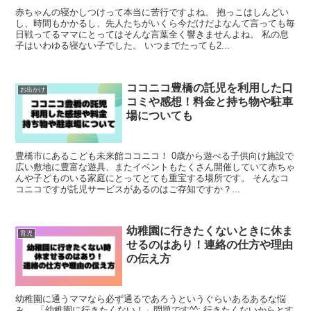
赤ちゃんの寝かしつけって本当に苦行ですよね。 抱っこはしんどい
し、時間もかかるし、先人たちがいくら今だけだよなんて言っても毎
日戦ってるママにとってはそんな言葉全く響きませんよね。 私の息
子はいわゆる寝ない子でした。 いつまでたっても2...
ココニコ豊橋の託児を利用した口
お出かけ
コミや感想！料金と持ち物や駐車
場についても
豊橋市にあるこども未来館ココニコ！ 0歳から遊べる子供向け施設で
広い敷地に豊富な遊具、またイベントもたくさん開催していて赤ちゃ
んや子どものいる家庭にとってとても重宝する場所です。 そんなコ
コニコですが託児サービスがあるのはご存知ですか？...
幼稚園に行きたくないときに休ま
育児
せるのはあり！連絡の仕方や理由
の伝え方
幼稚園に通うママなら必ず通るであろうというぐらいあるあるな悩
み。 「幼稚園に行きたくない！」問題です^^; 行きたくないからとす