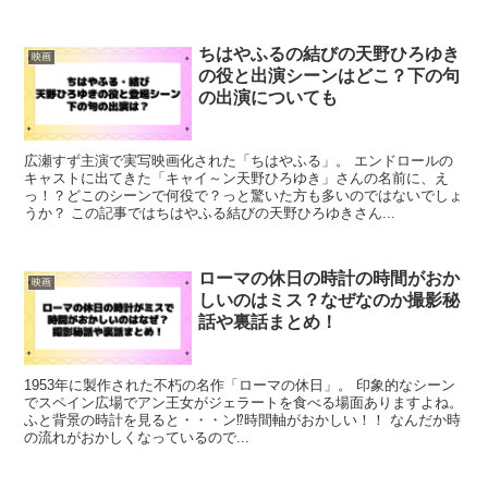
ちはやふるの結びの天野ひろゆき
映画
の役と出演シーンはどこ？下の句
の出演についても
広瀬すず主演で実写映画化された「ちはやふる」。 エンドロールの
キャストに出てきた「キャイ～ン天野ひろゆき」さんの名前に、え
っ！？どこのシーンで何役で？っと驚いた方も多いのではないでしょ
うか？ この記事ではちはやふる結びの天野ひろゆきさん...
ローマの休日の時計の時間がおか
映画
しいのはミス？なぜなのか撮影秘
話や裏話まとめ！
1953年に製作された不朽の名作「ローマの休日」。 印象的なシーン
でスペイン広場でアン王女がジェラートを食べる場面ありますよね。
ふと背景の時計を見ると・・・ン⁉時間軸がおかしい！！ なんだか時
の流れがおかしくなっているので...