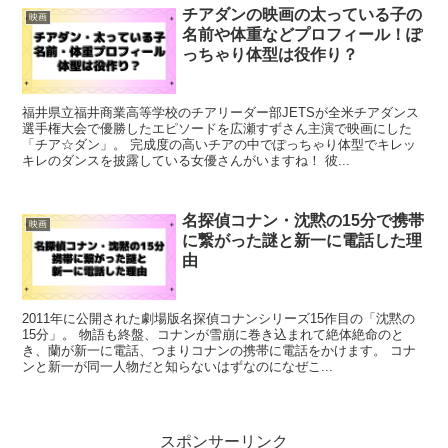
チアダンの映画の太っている子の
映画
名前や体重などプロフィール！ぽ
っちゃり体型は役作り？
福井県立福井商業高等学校のチアリーダー部JETSが全米チアダンス
選手権大会で優勝したエピソードを広瀬すずさん主演で映画にした
「チア☆ダン」。 完成度の高いチアの中でぽっちゃり体型でキレッ
キレのダンスを披露している女優さんがいますね！ 彼...
名探偵コナン・沈黙の15分で携帯
映画
に繋がった謎と新一に電話した理
由
2011年に公開された劇場版名探偵コナンシリーズ15作目の「沈黙の
15分」。 物語も終盤、コナンが雪崩に巻き込まれて絶体絶命のと
き、蘭が新一に電話、つまりコナンの携帯に電話をかけます。 コナ
ンと新一が同一人物だと知らないはずなのになぜこ...
スポンサーリンク