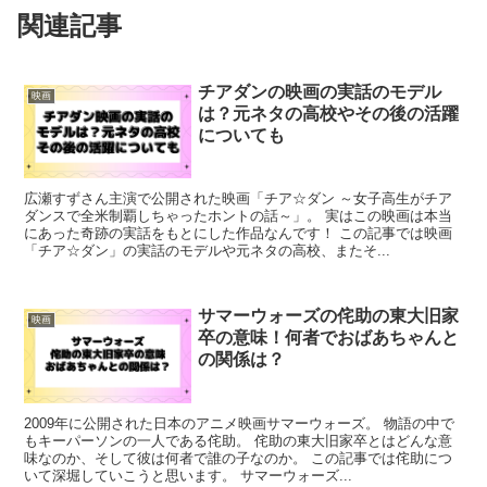
関連記事
チアダンの映画の実話のモデル
映画
は？元ネタの高校やその後の活躍
についても
広瀬すずさん主演で公開された映画「チア☆ダン ～女子高生がチア
ダンスで全米制覇しちゃったホントの話～」。 実はこの映画は本当
にあった奇跡の実話をもとにした作品なんです！ この記事では映画
「チア☆ダン」の実話のモデルや元ネタの高校、またそ...
サマーウォーズの侘助の東大旧家
映画
卒の意味！何者でおばあちゃんと
の関係は？
2009年に公開された日本のアニメ映画サマーウォーズ。 物語の中で
もキーパーソンの一人である侘助。 侘助の東大旧家卒とはどんな意
味なのか、そして彼は何者で誰の子なのか。 この記事では侘助につ
いて深堀していこうと思います。 サマーウォーズ...