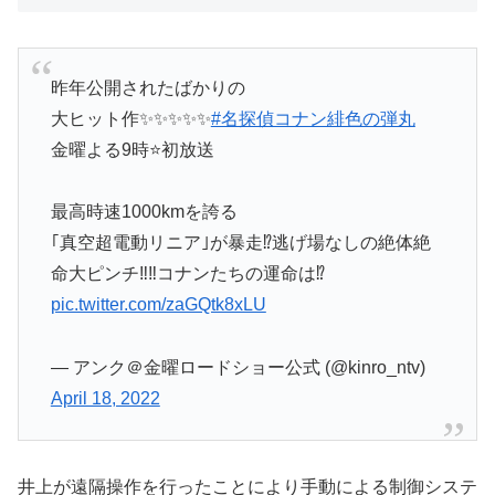
昨年公開されたばかりの
大ヒット作✨✨✨✨✨
#名探偵コナン緋色の弾丸
金曜よる9時⭐初放送
最高時速1000kmを誇る
｢真空超電動リニア｣が暴走⁉️逃げ場なしの絶体絶
命大ピンチ‼️‼️コナンたちの運命は⁉️
pic.twitter.com/zaGQtk8xLU
— アンク＠金曜ロードショー公式 (@kinro_ntv)
April 18, 2022
井上が遠隔操作を行ったことにより手動による制御システ