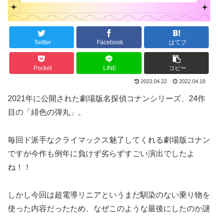
Twitter
Facebook
はてブ
Pocket
LINE
コピー
2022.04.22
2022.04.18
2021年に公開された劇場版名探偵コナンシリーズ、24作
目の「緋色の弾丸」。
毎回ド派手なクライマックス魅了してくれる劇場版コナン
ですが今作も例年に負けず劣らずすごい演出でしたよ
ね！！
しかし今回は超電導リニアというまだ馴染のない乗り物を
使った内容だったため、なぜこのような最後にしたのか謎