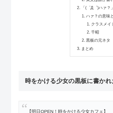
「(゜Д゜)ハァ
ハァ？の意味
クラスメイ
千昭
黒板の元ネタ
まとめ
時をかける少女の黒板に書かれ
【明日OPEN！時をかける少女カフェ】