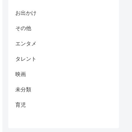
お出かけ
その他
エンタメ
タレント
映画
未分類
育児