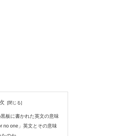
次
の黒板に書かれた英文の意味
s for no one」英文とその意味
いたのか