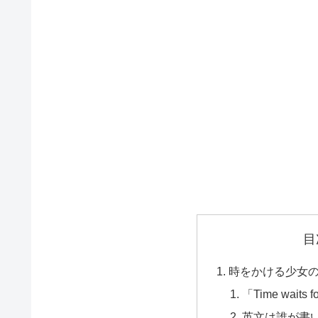
目
時をかける少女
「Time wait
英文は誰が書